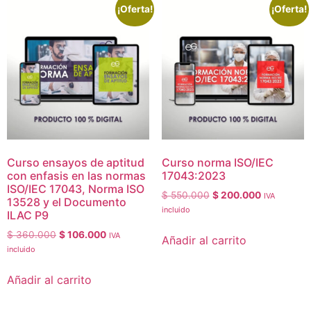
¡Oferta!
¡Oferta!
Curso ensayos de aptitud
Curso norma ISO/IEC
con enfasis en las normas
17043:2023
ISO/IEC 17043, Norma ISO
$
550.000
$
200.000
IVA
13528 y el Documento
incluido
ILAC P9
$
360.000
$
106.000
IVA
Añadir al carrito
incluido
Añadir al carrito